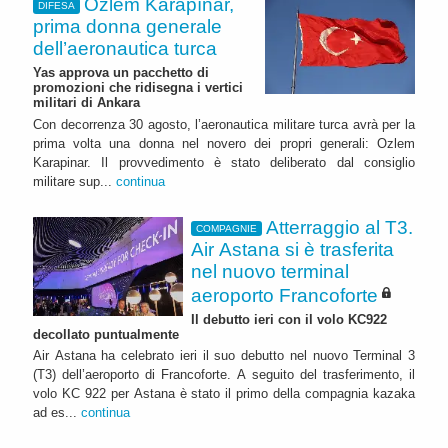
Özlem Karapınar,
DIFESA
prima donna generale
dell’aeronautica turca
Yas approva un pacchetto di
promozioni che ridisegna i vertici
militari di Ankara
Con decorrenza 30 agosto, l’aeronautica militare turca avrà per la
prima volta una donna nel novero dei propri generali: Ozlem
Karapinar. Il provvedimento è stato deliberato dal consiglio
militare sup...
continua
Atterraggio al T3.
COMPAGNIE
Air Astana si è trasferita
nel nuovo terminal
aeroporto Francoforte
Il debutto ieri con il volo KC922
decollato puntualmente
Air Astana ha celebrato ieri il suo debutto nel nuovo Terminal 3
(T3) dell’aeroporto di Francoforte. A seguito del trasferimento, il
volo KC 922 per Astana è stato il primo della compagnia kazaka
ad es...
continua