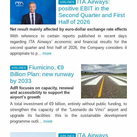
ITA Airways:
AIRLINES
positive EBIT in the
Second Quarter and First
Half of 2026
Net result mainly affected by euro-dollar exchange rate effects
With reference to certain reports published in recent days
regarding ITA Airways’ economic and financial results for the
second quarter and first half of 2026, the Company considers it
appropriate to p...
more
Fiumicino, €9
AIRLINES
Billion Plan: new runway
by 2033
AdR focuses on capacity, renewal
and accessibility to support the
airport’s growth
A total investment of €9 billion, entirely without public funding, to
strengthen the capacity of the “Leonardo da Vinci” airport and
upgrade its facilities: this is the sustainable development
programme outli...
more
ITA Airways
AIRLINES