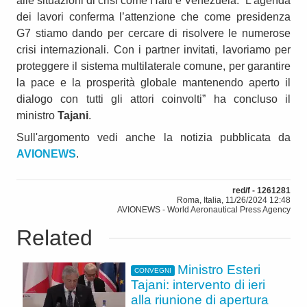
alle situazioni di crisi come Haiti e Venezuela. “L’agenda
dei lavori conferma l’attenzione che come presidenza
G7 stiamo dando per cercare di risolvere le numerose
crisi internazionali. Con i partner invitati, lavoriamo per
proteggere il sistema multilaterale comune, per garantire
la pace e la prosperità globale mantenendo aperto il
dialogo con tutti gli attori coinvolti” ha concluso il
ministro
Tajani
.
Sull'argomento vedi anche la notizia pubblicata da
AVIONEWS
.
red/f - 1261281
Roma, Italia, 11/26/2024 12:48
AVIONEWS - World Aeronautical Press Agency
Related
Ministro Esteri
CONVEGNI
Tajani: intervento di ieri
alla riunione di apertura