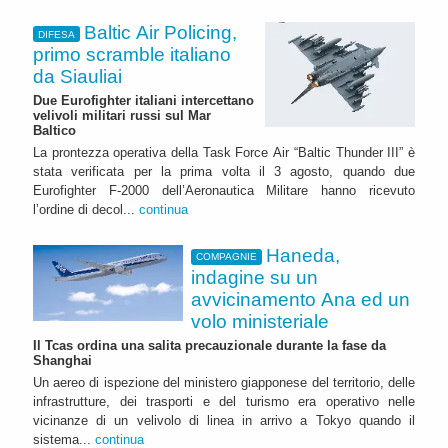
Baltic Air Policing,
DIFESA
primo scramble italiano
da Siauliai
Due Eurofighter italiani intercettano
velivoli militari russi sul Mar
Baltico
La prontezza operativa della Task Force Air “Baltic Thunder III” è
stata verificata per la prima volta il 3 agosto, quando due
Eurofighter F-2000 dell’Aeronautica Militare hanno ricevuto
l’ordine di decol...
continua
Haneda,
COMPAGNIE
indagine su un
avvicinamento Ana ed un
volo ministeriale
Il Tcas ordina una salita precauzionale durante la fase da
Shanghai
Un aereo di ispezione del ministero giapponese del territorio, delle
infrastrutture, dei trasporti e del turismo era operativo nelle
vicinanze di un velivolo di linea in arrivo a Tokyo quando il
sistema...
continua