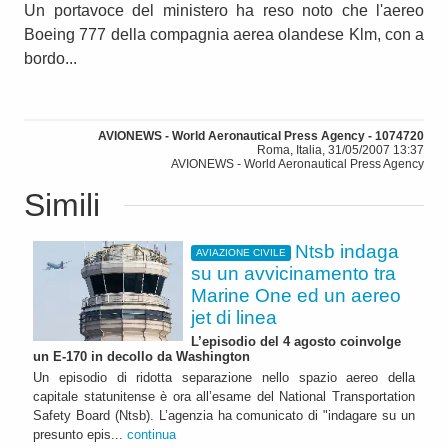
Un portavoce del ministero ha reso noto che l'aereo
Boeing 777 della compagnia aerea olandese Klm, con a
bordo...
AVIONEWS - World Aeronautical Press Agency - 1074720
Roma, Italia, 31/05/2007 13:37
AVIONEWS - World Aeronautical Press Agency
Simili
Ntsb indaga
AVIAZIONE CIVILE
su un avvicinamento tra
Marine One ed un aereo
jet di linea
L’episodio del 4 agosto coinvolge
un E-170 in decollo da Washington
Un episodio di ridotta separazione nello spazio aereo della
capitale statunitense è ora all’esame del National Transportation
Safety Board (Ntsb). L’agenzia ha comunicato di "indagare su un
presunto epis...
continua