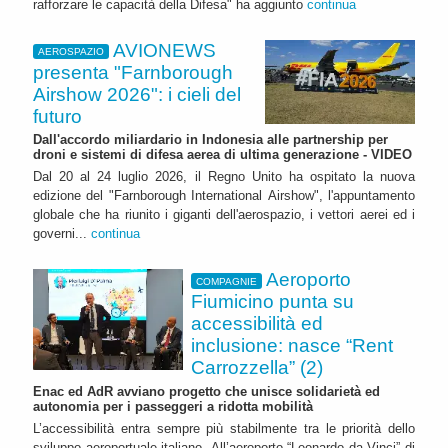
rafforzare le capacità della Difesa" ha aggiunto
continua
AVIONEWS
AEROSPAZIO
presenta "Farnborough
Airshow 2026": i cieli del
futuro
Dall'accordo miliardario in Indonesia alle partnership per
droni e sistemi di difesa aerea di ultima generazione - VIDEO
Dal 20 al 24 luglio 2026, il Regno Unito ha ospitato la nuova
edizione del "Farnborough International Airshow", l'appuntamento
globale che ha riunito i giganti dell'aerospazio, i vettori aerei ed i
governi...
continua
Aeroporto
COMPAGNIE
Fiumicino punta su
accessibilità ed
inclusione: nasce “Rent
Carrozzella” (2)
Enac ed AdR avviano progetto che unisce solidarietà ed
autonomia per i passeggeri a ridotta mobilità
L’accessibilità entra sempre più stabilmente tra le priorità dello
sviluppo aeroportuale italiano. All’aeroporto “Leonardo da Vinci” di