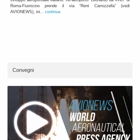
Roma-Fiumicino prende il via “Rent Carrozzella” (vedi
AVIONEWS), ini...
continua
Convegni