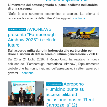
L'intervento del sottosegretario al panel dedicato nell'ambito
di una rassegna
"Safe è uno strumento economico e tecnico. La priorità è
rafforzare le capacità della Difesa" ha aggiunto
continua
AVIONEWS
AEROSPAZIO
presenta "Farnborough
Airshow 2026": i cieli del
futuro
Dall'accordo miliardario in Indonesia alle partnership per
droni e sistemi di difesa aerea di ultima generazione - VIDEO
Dal 20 al 24 luglio 2026, il Regno Unito ha ospitato la nuova
edizione del "Farnborough International Airshow", l'appuntamento
globale che ha riunito i giganti dell'aerospazio, i vettori aerei ed i
governi...
continua
Aeroporto
COMPAGNIE
Fiumicino punta su
accessibilità ed
inclusione: nasce “Rent
Carrozzella” (2)