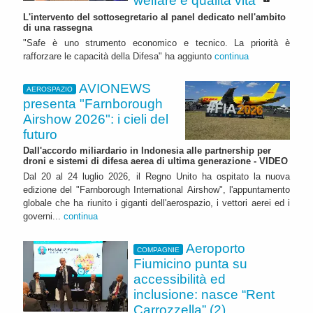
welfare e qualità vita"
L'intervento del sottosegretario al panel dedicato nell'ambito
di una rassegna
"Safe è uno strumento economico e tecnico. La priorità è
rafforzare le capacità della Difesa" ha aggiunto
continua
AVIONEWS
AEROSPAZIO
presenta "Farnborough
Airshow 2026": i cieli del
futuro
Dall'accordo miliardario in Indonesia alle partnership per
droni e sistemi di difesa aerea di ultima generazione - VIDEO
Dal 20 al 24 luglio 2026, il Regno Unito ha ospitato la nuova
edizione del "Farnborough International Airshow", l'appuntamento
globale che ha riunito i giganti dell'aerospazio, i vettori aerei ed i
governi...
continua
Aeroporto
COMPAGNIE
Fiumicino punta su
accessibilità ed
inclusione: nasce “Rent
Carrozzella” (2)