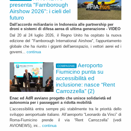
presenta "Farnborough
Airshow 2026": i cieli del
futuro
Dall'accordo miliardario in Indonesia alle partnership per
droni e sistemi di difesa aerea di ultima generazione - VIDEO
Dal 20 al 24 luglio 2026, il Regno Unito ha ospitato la nuova
edizione del "Farnborough International Airshow", l'appuntamento
globale che ha riunito i giganti dell'aerospazio, i vettori aerei ed i
governi...
continua
Aeroporto
COMPAGNIE
Fiumicino punta su
accessibilità ed
inclusione: nasce “Rent
Carrozzella” (2)
Enac ed AdR avviano progetto che unisce solidarietà ed
autonomia per i passeggeri a ridotta mobilità
L’accessibilità entra sempre più stabilmente tra le priorità dello
sviluppo aeroportuale italiano. All’aeroporto “Leonardo da Vinci” di
Roma-Fiumicino prende il via “Rent Carrozzella” (vedi
AVIONEWS), ini...
continua