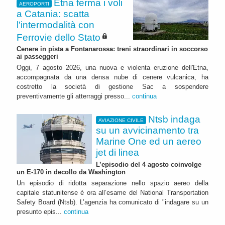
Etna ferma i voli
AEROPORTI
a Catania: scatta
l'intermodalità con
Ferrovie dello Stato
Cenere in pista a Fontanarossa: treni straordinari in soccorso
ai passeggeri
Oggi, 7 agosto 2026, una nuova e violenta eruzione dell'Etna,
accompagnata da una densa nube di cenere vulcanica, ha
costretto la società di gestione Sac a sospendere
preventivamente gli atterraggi presso...
continua
Ntsb indaga
AVIAZIONE CIVILE
su un avvicinamento tra
Marine One ed un aereo
jet di linea
L’episodio del 4 agosto coinvolge
un E-170 in decollo da Washington
Un episodio di ridotta separazione nello spazio aereo della
capitale statunitense è ora all’esame del National Transportation
Safety Board (Ntsb). L’agenzia ha comunicato di "indagare su un
presunto epis...
continua