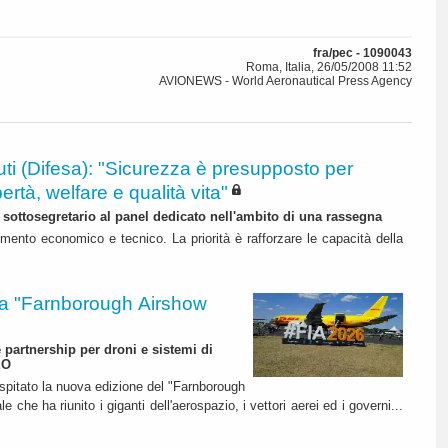
fra/pec - 1090043
Roma, Italia, 26/05/2008 11:52
AVIONEWS - World Aeronautical Press Agency
ti (Difesa): "Sicurezza è presupposto per
bertà, welfare e qualità vita"
l sottosegretario al panel dedicato nell'ambito di una rassegna
mento economico e tecnico. La priorità è rafforzare le capacità della
 "Farnborough Airshow
e partnership per droni e sistemi di
EO
ospitato la nuova edizione del "Farnborough
 che ha riunito i giganti dell'aerospazio, i vettori aerei ed i governi...