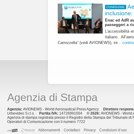
Ae
COMPAGNIE
inclusione:
Enac ed AdR avv
passeggeri a ri
L’accessibilità e
italiano. All’a
Carrozzella” (vedi AVIONEWS), ini...
contin
Agenzia di Stampa
Agenzia:
AVIONEWS - World Aeronautical Press Agency
Direttore respons
Urbevideo S.r.l.s.
Partita IVA:
14726991004
© 2026:
AVIONEWS - World A
Agenzia di stampa registrata presso il Registro della Stampa del Tribunale di 
Operatori di Comunicazione con il numero 7722
Abbonamenti
Contattaci
Privacy
Condizioni d’uso