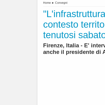
Home
►
Convegni
"L'infrastruttu
contesto territ
tenutosi sabat
Firenze, Italia - E' inter
anche il presidente di 