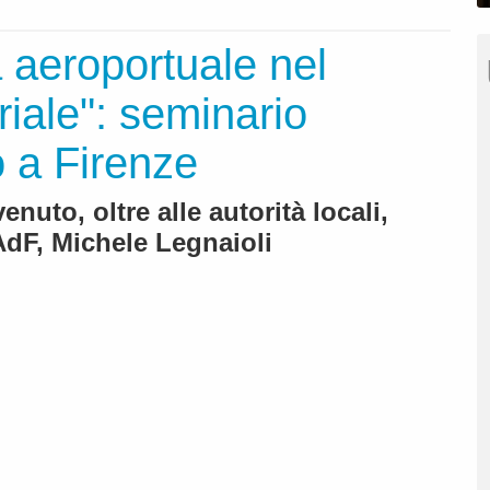
ra aeroportuale nel
oriale": seminario
o a Firenze
venuto, oltre alle autorità locali,
AdF, Michele Legnaioli