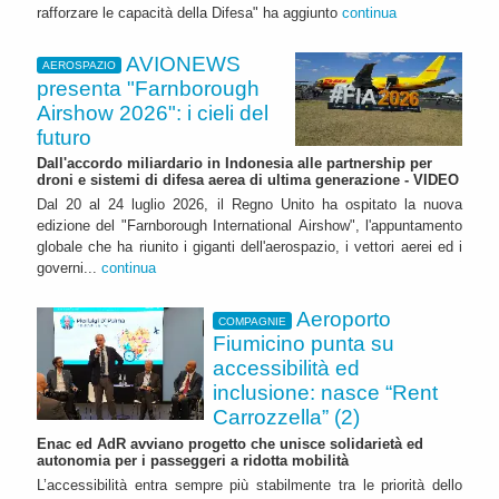
rafforzare le capacità della Difesa" ha aggiunto
continua
AVIONEWS
AEROSPAZIO
presenta "Farnborough
Airshow 2026": i cieli del
futuro
Dall'accordo miliardario in Indonesia alle partnership per
droni e sistemi di difesa aerea di ultima generazione - VIDEO
Dal 20 al 24 luglio 2026, il Regno Unito ha ospitato la nuova
edizione del "Farnborough International Airshow", l'appuntamento
globale che ha riunito i giganti dell'aerospazio, i vettori aerei ed i
governi...
continua
Aeroporto
COMPAGNIE
Fiumicino punta su
accessibilità ed
inclusione: nasce “Rent
Carrozzella” (2)
Enac ed AdR avviano progetto che unisce solidarietà ed
autonomia per i passeggeri a ridotta mobilità
L’accessibilità entra sempre più stabilmente tra le priorità dello