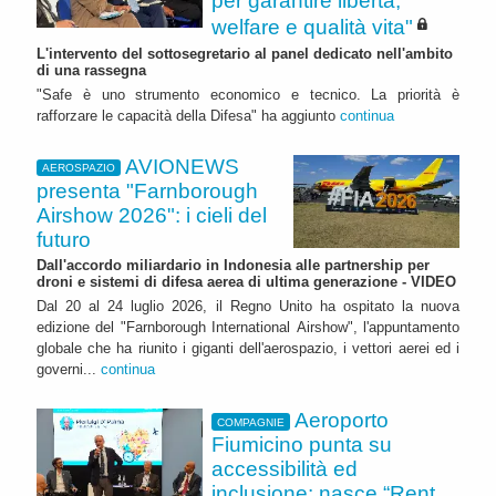
per garantire libertà,
welfare e qualità vita"
L'intervento del sottosegretario al panel dedicato nell'ambito
di una rassegna
"Safe è uno strumento economico e tecnico. La priorità è
rafforzare le capacità della Difesa" ha aggiunto
continua
AVIONEWS
AEROSPAZIO
presenta "Farnborough
Airshow 2026": i cieli del
futuro
Dall'accordo miliardario in Indonesia alle partnership per
droni e sistemi di difesa aerea di ultima generazione - VIDEO
Dal 20 al 24 luglio 2026, il Regno Unito ha ospitato la nuova
edizione del "Farnborough International Airshow", l'appuntamento
globale che ha riunito i giganti dell'aerospazio, i vettori aerei ed i
governi...
continua
Aeroporto
COMPAGNIE
Fiumicino punta su
accessibilità ed
inclusione: nasce “Rent