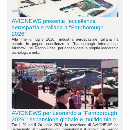
AVIONEWS presenta l'eccellenza
aerospaziale italiana a "Farnborough
2026"
Alla fine di luglio 2026, l'industria aerospaziale italiana ha
portato le proprie eccellenze al "Farnborough International
Airshow", nel Regno Unito, per consolidare la propria leadership
tecnologica nel...
AVIONEWS per Leonardo a "Farnborough
2026": espansione globale e multidominio
Tra il 20 ed il 24 luglio 2026, la redazione di AVIONEWS ha
partecipato al "Farnborough International Airshow" nel Regno