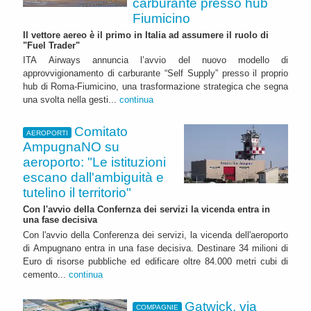
carburante presso hub
Fiumicino
Il vettore aereo è il primo in Italia ad assumere il ruolo di
"Fuel Trader"
ITA Airways annuncia l’avvio del nuovo modello di
approvvigionamento di carburante “Self Supply” presso il proprio
hub di Roma-Fiumicino, una trasformazione strategica che segna
una svolta nella gesti...
continua
Comitato
AEROPORTI
AmpugnaNO su
aeroporto: "Le istituzioni
escano dall'ambiguità e
tutelino il territorio"
Con l'avvio della Confernza dei servizi la vicenda entra in
una fase decisiva
Con l'avvio della Conferenza dei servizi, la vicenda dell'aeroporto
di Ampugnano entra in una fase decisiva. Destinare 34 milioni di
Euro di risorse pubbliche ed edificare oltre 84.000 metri cubi di
cemento...
continua
Gatwick, via
COMPAGNIE