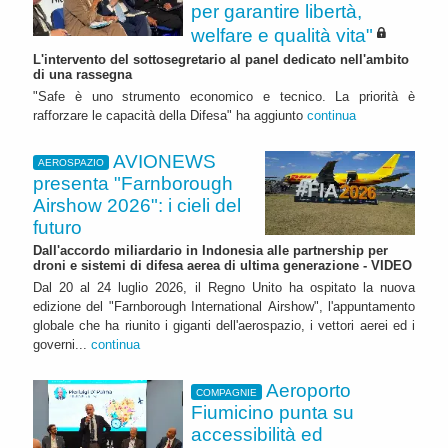
per garantire libertà,
welfare e qualità vita"
L'intervento del sottosegretario al panel dedicato nell'ambito
di una rassegna
"Safe è uno strumento economico e tecnico. La priorità è
rafforzare le capacità della Difesa" ha aggiunto
continua
AVIONEWS
AEROSPAZIO
presenta "Farnborough
Airshow 2026": i cieli del
futuro
Dall'accordo miliardario in Indonesia alle partnership per
droni e sistemi di difesa aerea di ultima generazione - VIDEO
Dal 20 al 24 luglio 2026, il Regno Unito ha ospitato la nuova
edizione del "Farnborough International Airshow", l'appuntamento
globale che ha riunito i giganti dell'aerospazio, i vettori aerei ed i
governi...
continua
Aeroporto
COMPAGNIE
Fiumicino punta su
accessibilità ed