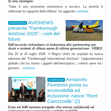
di una rassegna
"Safe è uno strumento economico e tecnico. La priorità è
rafforzare le capacità della Difesa" ha aggiunto
continua
AVIONEWS
AEROSPAZIO
presenta "Farnborough
Airshow 2026": i cieli del
futuro
Dall'accordo miliardario in Indonesia alle partnership per
droni e sistemi di difesa aerea di ultima generazione - VIDEO
Dal 20 al 24 luglio 2026, il Regno Unito ha ospitato la nuova
edizione del "Farnborough International Airshow", l'appuntamento
globale che ha riunito i giganti dell'aerospazio, i vettori aerei ed i
governi...
continua
Aeroporto
COMPAGNIE
Fiumicino punta su
accessibilità ed
inclusione: nasce “Rent
Carrozzella” (2)
Enac ed AdR avviano progetto che unisce solidarietà ed
autonomia per i passeggeri a ridotta mobilità