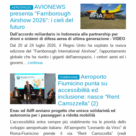
AVIONEWS
AEROSPAZIO
presenta "Farnborough
Airshow 2026": i cieli del
futuro
Dall'accordo miliardario in Indonesia alle partnership per
droni e sistemi di difesa aerea di ultima generazione - VIDEO
Dal 20 al 24 luglio 2026, il Regno Unito ha ospitato la nuova
edizione del "Farnborough International Airshow", l'appuntamento
globale che ha riunito i giganti dell'aerospazio, i vettori aerei ed i
governi...
continua
Aeroporto
COMPAGNIE
Fiumicino punta su
accessibilità ed
inclusione: nasce “Rent
Carrozzella” (2)
Enac ed AdR avviano progetto che unisce solidarietà ed
autonomia per i passeggeri a ridotta mobilità
L’accessibilità entra sempre più stabilmente tra le priorità dello
sviluppo aeroportuale italiano. All’aeroporto “Leonardo da Vinci” di
Roma-Fiumicino prende il via “Rent Carrozzella” (vedi