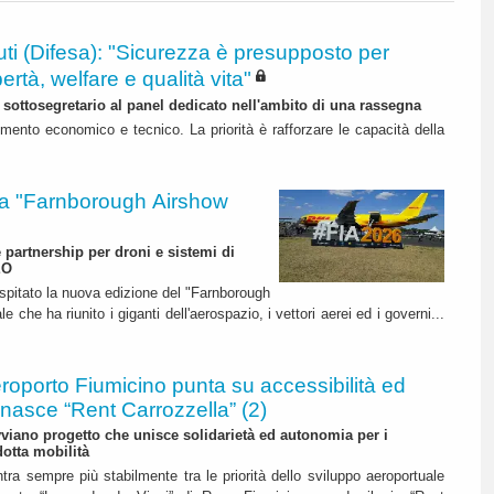
ti (Difesa): "Sicurezza è presupposto per
bertà, welfare e qualità vita"
l sottosegretario al panel dedicato nell'ambito di una rassegna
mento economico e tecnico. La priorità è rafforzare le capacità della
 "Farnborough Airshow
e partnership per droni e sistemi di
EO
ospitato la nuova edizione del "Farnborough
 che ha riunito i giganti dell'aerospazio, i vettori aerei ed i governi...
roporto Fiumicino punta su accessibilità ed
 nasce “Rent Carrozzella” (2)
iano progetto che unisce solidarietà ed autonomia per i
dotta mobilità
ntra sempre più stabilmente tra le priorità dello sviluppo aeroportuale