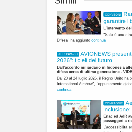
Simili
Rau
CONVEGNI
garantire li
L'intervento de
"Safe è uno stru
Difesa" ha aggiunto
continua
AVIONEWS presenta
AEROSPAZIO
2026": i cieli del futuro
Dall'accordo miliardario in Indonesia all
difesa aerea di ultima generazione - VID
Dal 20 al 24 luglio 2026, il Regno Unito ha 
International Airshow", l'appuntamento globale
continua
Ae
COMPAGNIE
inclusione:
Enac ed AdR avv
passeggeri a ri
L’accessibilità e