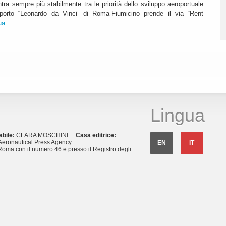
ntra sempre più stabilmente tra le priorità dello sviluppo aeroportuale
eroporto “Leonardo da Vinci” di Roma-Fiumicino prende il via “Rent
ua
Lingua
abile:
CLARA MOSCHINI
Casa editrice:
eronautical Press Agency
EN
IT
Roma con il numero 46 e presso il Registro degli