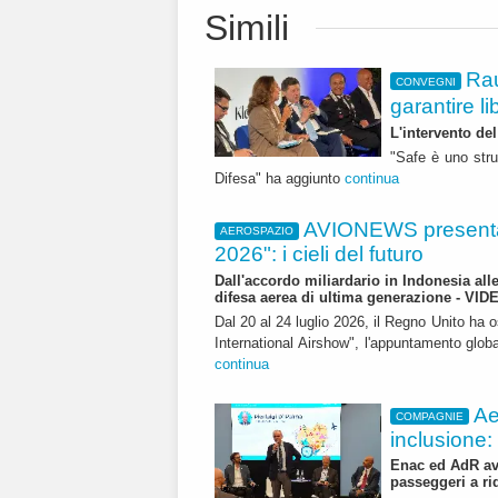
Simili
Rau
CONVEGNI
garantire li
L'intervento de
"Safe è uno stru
Difesa" ha aggiunto
continua
AVIONEWS presenta
AEROSPAZIO
2026": i cieli del futuro
Dall'accordo miliardario in Indonesia all
difesa aerea di ultima generazione - VID
Dal 20 al 24 luglio 2026, il Regno Unito ha 
International Airshow", l'appuntamento globale
continua
Ae
COMPAGNIE
inclusione:
Enac ed AdR avv
passeggeri a ri