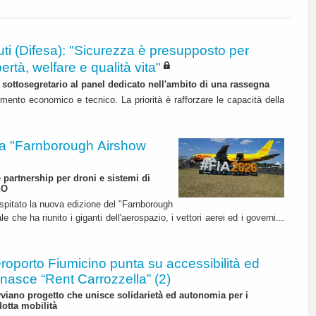
ti (Difesa): "Sicurezza è presupposto per
bertà, welfare e qualità vita"
l sottosegretario al panel dedicato nell'ambito di una rassegna
mento economico e tecnico. La priorità è rafforzare le capacità della
 "Farnborough Airshow
e partnership per droni e sistemi di
EO
ospitato la nuova edizione del "Farnborough
 che ha riunito i giganti dell'aerospazio, i vettori aerei ed i governi...
roporto Fiumicino punta su accessibilità ed
 nasce “Rent Carrozzella” (2)
iano progetto che unisce solidarietà ed autonomia per i
dotta mobilità