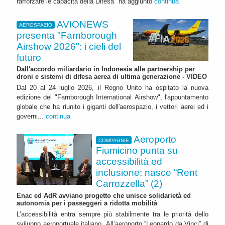
rafforzare le capacità della Difesa" ha aggiunto
continua
AVIONEWS
AEROSPAZIO
presenta "Farnborough
Airshow 2026": i cieli del
futuro
Dall'accordo miliardario in Indonesia alle partnership per
droni e sistemi di difesa aerea di ultima generazione - VIDEO
Dal 20 al 24 luglio 2026, il Regno Unito ha ospitato la nuova
edizione del "Farnborough International Airshow", l'appuntamento
globale che ha riunito i giganti dell'aerospazio, i vettori aerei ed i
governi...
continua
Aeroporto
COMPAGNIE
Fiumicino punta su
accessibilità ed
inclusione: nasce “Rent
Carrozzella” (2)
Enac ed AdR avviano progetto che unisce solidarietà ed
autonomia per i passeggeri a ridotta mobilità
L’accessibilità entra sempre più stabilmente tra le priorità dello
sviluppo aeroportuale italiano. All’aeroporto “Leonardo da Vinci” di