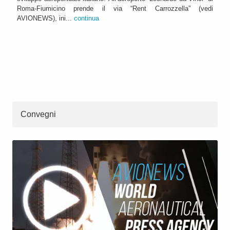
Roma-Fiumicino prende il via “Rent Carrozzella” (vedi
AVIONEWS), ini...
continua
Convegni