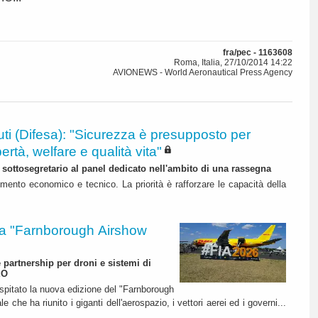
fra/pec - 1163608
Roma, Italia, 27/10/2014 14:22
AVIONEWS - World Aeronautical Press Agency
ti (Difesa): "Sicurezza è presupposto per
bertà, welfare e qualità vita"
l sottosegretario al panel dedicato nell'ambito di una rassegna
mento economico e tecnico. La priorità è rafforzare le capacità della
 "Farnborough Airshow
e partnership per droni e sistemi di
EO
ospitato la nuova edizione del "Farnborough
 che ha riunito i giganti dell'aerospazio, i vettori aerei ed i governi...