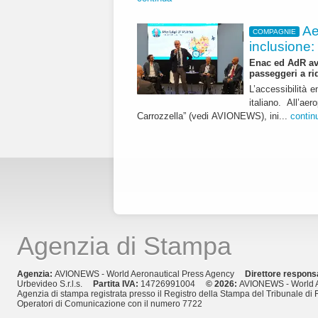
Ae
COMPAGNIE
inclusione:
Enac ed AdR avv
passeggeri a ri
L’accessibilità e
italiano. All’a
Carrozzella” (vedi AVIONEWS), ini...
contin
Agenzia di Stampa
Agenzia:
AVIONEWS - World Aeronautical Press Agency
Direttore respons
Urbevideo S.r.l.s.
Partita IVA:
14726991004
© 2026:
AVIONEWS - World A
Agenzia di stampa registrata presso il Registro della Stampa del Tribunale di 
Operatori di Comunicazione con il numero 7722