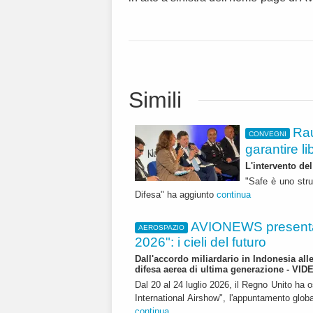
Simili
Rau
CONVEGNI
garantire li
L'intervento de
"Safe è uno stru
Difesa" ha aggiunto
continua
AVIONEWS presenta
AEROSPAZIO
2026": i cieli del futuro
Dall'accordo miliardario in Indonesia all
difesa aerea di ultima generazione - VID
Dal 20 al 24 luglio 2026, il Regno Unito ha 
International Airshow", l'appuntamento globale
continua