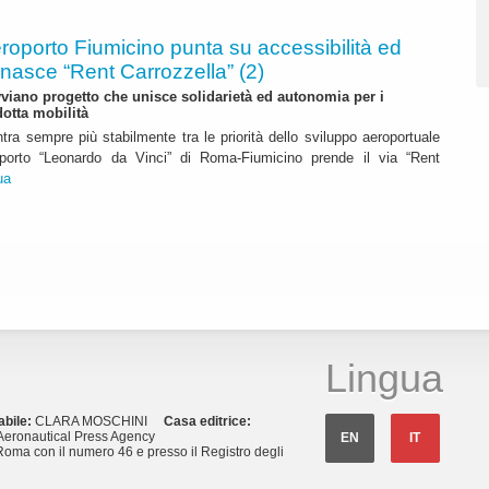
roporto Fiumicino punta su accessibilità ed
 nasce “Rent Carrozzella” (2)
iano progetto che unisce solidarietà ed autonomia per i
dotta mobilità
ntra sempre più stabilmente tra le priorità dello sviluppo aeroportuale
eroporto “Leonardo da Vinci” di Roma-Fiumicino prende il via “Rent
ua
Lingua
abile:
CLARA MOSCHINI
Casa editrice:
eronautical Press Agency
EN
IT
Roma con il numero 46 e presso il Registro degli