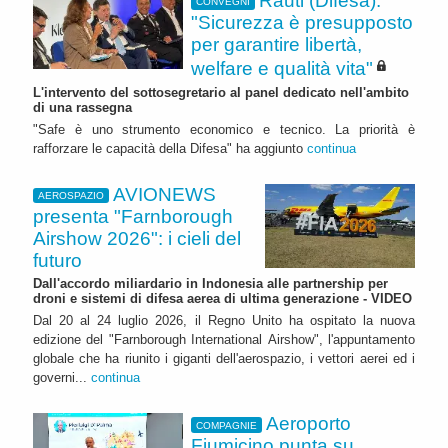
Rauti (Difesa):
CONVEGNI
"Sicurezza è presupposto
per garantire libertà,
welfare e qualità vita"
L'intervento del sottosegretario al panel dedicato nell'ambito
di una rassegna
"Safe è uno strumento economico e tecnico. La priorità è
rafforzare le capacità della Difesa" ha aggiunto
continua
AVIONEWS
AEROSPAZIO
presenta "Farnborough
Airshow 2026": i cieli del
futuro
Dall'accordo miliardario in Indonesia alle partnership per
droni e sistemi di difesa aerea di ultima generazione - VIDEO
Dal 20 al 24 luglio 2026, il Regno Unito ha ospitato la nuova
edizione del "Farnborough International Airshow", l'appuntamento
globale che ha riunito i giganti dell'aerospazio, i vettori aerei ed i
governi...
continua
Aeroporto
COMPAGNIE
Fiumicino punta su