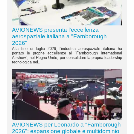
AVIONEWS presenta l'eccellenza
aerospaziale italiana a "Farnborough
2026"
Alla fine di luglio 2026, l'industria aerospaziale italiana ha
portato le proprie eccellenze al "Farnborough International
Airshow", nel Regno Unito, per consolidare la propria leadership
tecnologica nel...
AVIONEWS per Leonardo a "Farnborough
2026": espansione globale e multidominio