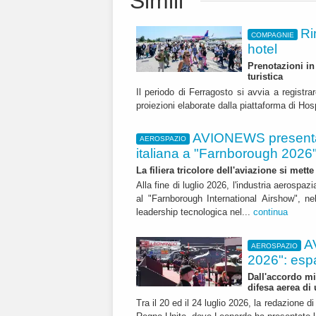
Simili
Ri
COMPAGNIE
hotel
Prenotazioni in 
turistica
Il periodo di Ferragosto si avvia a registr
proiezioni elaborate dalla piattaforma di Ho
AVIONEWS presenta 
AEROSPAZIO
italiana a "Farnborough 2026
La filiera tricolore dell'aviazione si met
Alla fine di luglio 2026, l'industria aerospaz
al "Farnborough International Airshow", ne
leadership tecnologica nel...
continua
A
AEROSPAZIO
2026": esp
Dall'accordo mi
difesa aerea di
Tra il 20 ed il 24 luglio 2026, la redazione