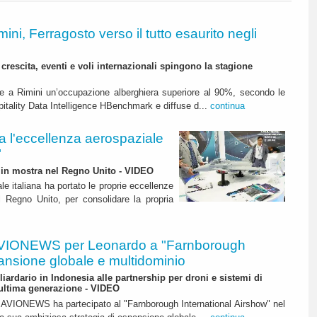
mini, Ferragosto verso il tutto esaurito negli
crescita, eventi e voli internazionali spingono la stagione
are a Rimini un’occupazione alberghiera superiore al 90%, secondo le
spitality Data Intelligence HBenchmark e diffuse d...
continua
l'eccellenza aerospaziale
"
te in mostra nel Regno Unito - VIDEO
iale italiana ha portato le proprie eccellenze
l Regno Unito, per consolidare la propria
VIONEWS per Leonardo a "Farnborough
ansione globale e multidominio
liardario in Indonesia alle partnership per droni e sistemi di
 ultima generazione - VIDEO
 di AVIONEWS ha partecipato al "Farnborough International Airshow" nel