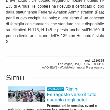
Brevi "Expo". L'elicottero leggero bimotore modello H-
135 di Airbus Helicopters ha ricevuto il certificato di tipo
dalla statunitense Federal Aviation Administration (Faa)
per il nuovo cockpit Helionix; quest'ultimo è un concetto
di famiglia con caratteristiche standardizzate disponibile
su elicotteri H-175, H-145 e presto anche sull'H-160. Il
primo cliente americano dell'H-135 con Helionix è stato
S...
red - 1210355
Las Vegas, Usa, 01/03/2018 13:00
AVIONEWS - World Aeronautical Press Agency
Simili
Rimini,
COMPAGNIE
Ferragosto verso il tutto
esaurito negli hotel
Prenotazioni in crescita, eventi e
voli internazionali spingono la stagione turistica