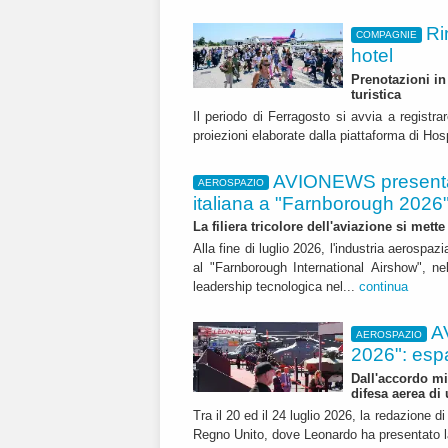
Ri
COMPAGNIE
hotel
Prenotazioni in 
turistica
Il periodo di Ferragosto si avvia a registr
proiezioni elaborate dalla piattaforma di Ho
AVIONEWS presenta 
AEROSPAZIO
italiana a "Farnborough 2026
La filiera tricolore dell'aviazione si met
Alla fine di luglio 2026, l'industria aerospaz
al "Farnborough International Airshow", ne
leadership tecnologica nel...
continua
A
AEROSPAZIO
2026": esp
Dall'accordo mi
difesa aerea di
Tra il 20 ed il 24 luglio 2026, la redazione
Regno Unito, dove Leonardo ha presentato l