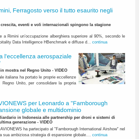
mini, Ferragosto verso il tutto esaurito negli
crescita, eventi e voli internazionali spingono la stagione
are a Rimini un’occupazione alberghiera superiore al 90%, secondo le
spitality Data Intelligence HBenchmark e diffuse d...
continua
l'eccellenza aerospaziale
"
te in mostra nel Regno Unito - VIDEO
iale italiana ha portato le proprie eccellenze
l Regno Unito, per consolidare la propria
VIONEWS per Leonardo a "Farnborough
ansione globale e multidominio
liardario in Indonesia alle partnership per droni e sistemi di
 ultima generazione - VIDEO
 di AVIONEWS ha partecipato al "Farnborough International Airshow" nel
a sua ambiziosa strategia di espansione globale....
continua