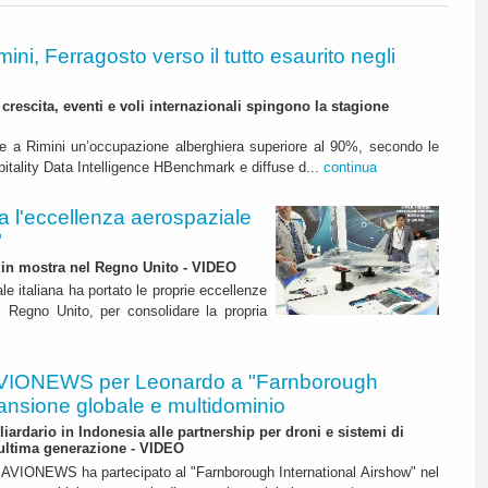
mini, Ferragosto verso il tutto esaurito negli
crescita, eventi e voli internazionali spingono la stagione
are a Rimini un’occupazione alberghiera superiore al 90%, secondo le
spitality Data Intelligence HBenchmark e diffuse d...
continua
l'eccellenza aerospaziale
"
te in mostra nel Regno Unito - VIDEO
iale italiana ha portato le proprie eccellenze
l Regno Unito, per consolidare la propria
VIONEWS per Leonardo a "Farnborough
ansione globale e multidominio
liardario in Indonesia alle partnership per droni e sistemi di
 ultima generazione - VIDEO
 di AVIONEWS ha partecipato al "Farnborough International Airshow" nel