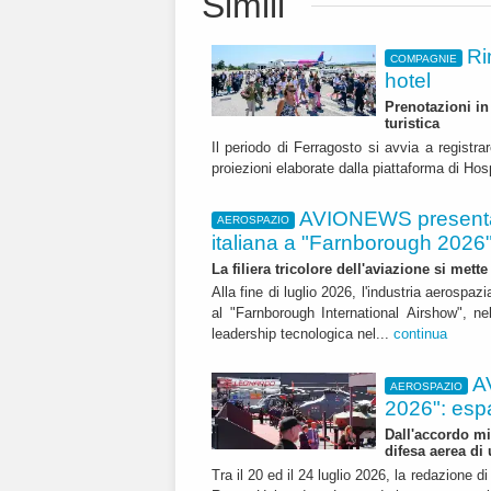
Simili
Ri
COMPAGNIE
hotel
Prenotazioni in 
turistica
Il periodo di Ferragosto si avvia a registr
proiezioni elaborate dalla piattaforma di Ho
AVIONEWS presenta 
AEROSPAZIO
italiana a "Farnborough 2026
La filiera tricolore dell'aviazione si met
Alla fine di luglio 2026, l'industria aerospaz
al "Farnborough International Airshow", ne
leadership tecnologica nel...
continua
A
AEROSPAZIO
2026": esp
Dall'accordo mi
difesa aerea di
Tra il 20 ed il 24 luglio 2026, la redazione