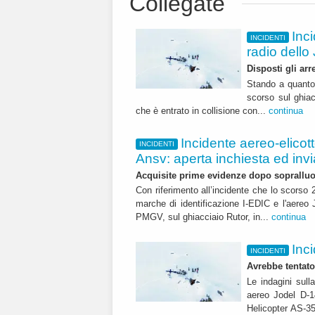
Collegate
Inc
INCIDENTI
radio dell
Disposti gli arr
Stando a quanto 
scorso sul ghiac
che è entrato in collisione con...
continua
Incidente aereo-elicott
INCIDENTI
Ansv: aperta inchiesta ed inv
Acquisite prime evidenze dopo soprallu
Con riferimento all’incidente che lo scorso 
marche di identificazione I-EDIC e l'aereo
PMGV, sul ghiacciaio Rutor, in...
continua
Inci
INCIDENTI
Avrebbe tentato
Le indagini sull
aereo Jodel D-
Helicopter AS-35