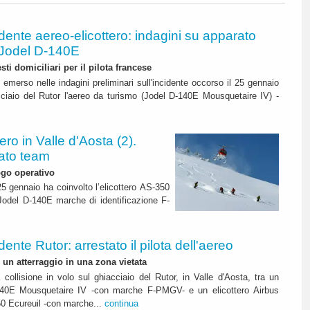
idente aereo-elicottero: indagini su apparato
o Jodel D-140E
esti domiciliari per il pilota francese
emerso nelle indagini preliminari sull'incidente occorso il 25 gennaio
ciaio del Rutor l'aereo da turismo (Jodel D-140E Mousquetaire IV) -
ero in Valle d'Aosta (2).
iato team
ogo operativo
25 gennaio ha coinvolto l’elicottero AS-350
 Jodel D-140E marche di identificazione F-
dente Rutor: arrestato il pilota dell'aereo
 un atterraggio in una zona vietata
a collisione in volo sul ghiacciaio del Rutor, in Valle d'Aosta, tra un
140E Mousquetaire IV -con marche F-PMGV- e un elicottero Airbus
0 Ecureuil -con marche...
continua