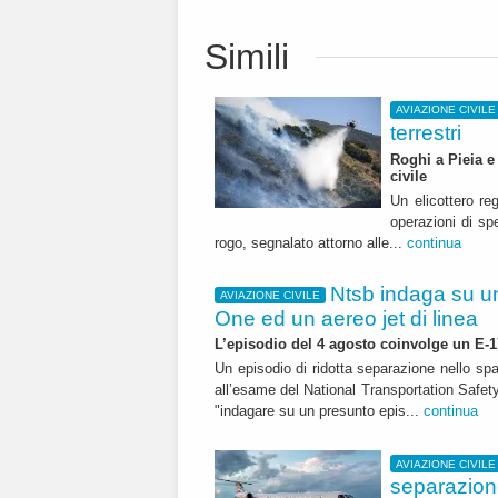
Simili
AVIAZIONE CIVILE
terrestri
Roghi a Pieia e
civile
Un elicottero re
operazioni di sp
rogo, segnalato attorno alle...
continua
Ntsb indaga su u
AVIAZIONE CIVILE
One ed un aereo jet di linea
L’episodio del 4 agosto coinvolge un E-
Un episodio di ridotta separazione nello spa
all’esame del National Transportation Safet
"indagare su un presunto epis...
continua
AVIAZIONE CIVILE
separazio