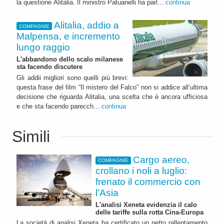
la questione Alitalia. Il ministro Patuanelli ha parl...
continua
Alitalia, addio a
COMPAGNIE
Malpensa, e incremento
lungo raggio
L'abbandono dello scalo milanese
sta facendo discutere
Gli addii migliori sono quelli più brevi:
questa frase del film “Il mistero del Falco” non si addice all’ultima
decisione che riguarda Alitalia, una scelta che è ancora ufficiosa
e che sta facendo parecch...
continua
Simili
Cargo aereo,
COMPAGNIE
crollano i noli a luglio:
frenato il commercio con
l'Asia
L'analisi Xeneta evidenzia il calo
delle tariffe sulla rotta Cina-Europa
La società di analisi Xeneta ha certificato un netto rallentamento