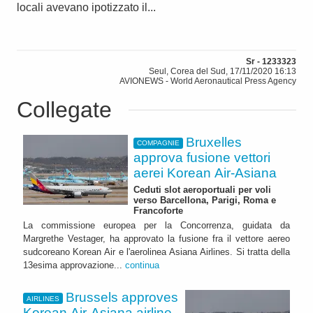
locali avevano ipotizzato il...
Sr - 1233323
Seul, Corea del Sud, 17/11/2020 16:13
AVIONEWS - World Aeronautical Press Agency
Collegate
Bruxelles
COMPAGNIE
approva fusione vettori
aerei Korean Air-Asiana
Ceduti slot aeroportuali per voli
verso Barcellona, Parigi, Roma e
Francoforte
La commissione europea per la Concorrenza, guidata da
Margrethe Vestager, ha approvato la fusione fra il vettore aereo
sudcoreano Korean Air e l'aerolinea Asiana Airlines. Si tratta della
13esima approvazione...
continua
Brussels approves
AIRLINES
Korean Air-Asiana airline