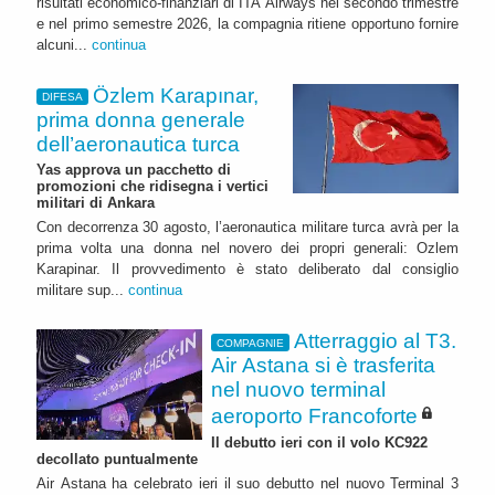
risultati economico-finanziari di ITA Airways nel secondo trimestre
e nel primo semestre 2026, la compagnia ritiene opportuno fornire
alcuni...
continua
Özlem Karapınar,
DIFESA
prima donna generale
dell’aeronautica turca
Yas approva un pacchetto di
promozioni che ridisegna i vertici
militari di Ankara
Con decorrenza 30 agosto, l’aeronautica militare turca avrà per la
prima volta una donna nel novero dei propri generali: Ozlem
Karapinar. Il provvedimento è stato deliberato dal consiglio
militare sup...
continua
Atterraggio al T3.
COMPAGNIE
Air Astana si è trasferita
nel nuovo terminal
aeroporto Francoforte
Il debutto ieri con il volo KC922
decollato puntualmente
Air Astana ha celebrato ieri il suo debutto nel nuovo Terminal 3