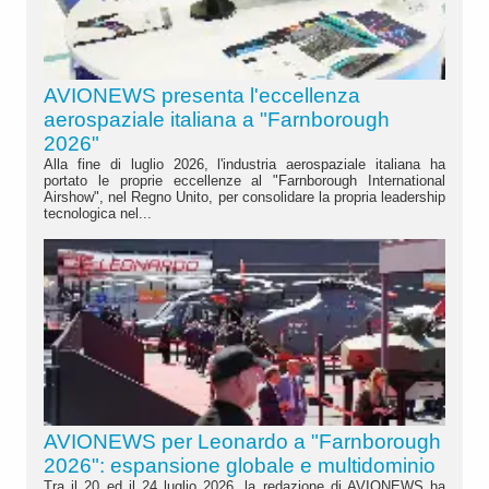
AVIONEWS presenta l'eccellenza
aerospaziale italiana a "Farnborough
2026"
Alla fine di luglio 2026, l'industria aerospaziale italiana ha
portato le proprie eccellenze al "Farnborough International
Airshow", nel Regno Unito, per consolidare la propria leadership
tecnologica nel...
AVIONEWS per Leonardo a "Farnborough
2026": espansione globale e multidominio
Tra il 20 ed il 24 luglio 2026, la redazione di AVIONEWS ha