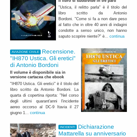
Il libro si suddivide in tre parti
"Ustica, il relitto parla" è il titolo del
libro scritto da Antonio
Bordoni. "Come si fa a non dare peso
al fatto che in oltre 40 anni di indagini
condotte a senso unico, non hanno
saputo scoprire niente?" è...
continua
Recensione.
AVIAZIONE CIVILE
"IH870 Ustica. Gli eretici"
di Antonio Bordoni
Il volume è disponibile sia in
versione cartacea che ebook
"IH870 Ustica. Gli eretici" è il titolo del
libro scritto da Antonio Bordoni. La
quarta di copertina riporta: "Nel corso
degli ultimi quarant'anni l'incidente
aereo occorso al DC-9 Itavia il 27
giugno 1...
continua
Dichiarazione
INCIDENTI
Mattarella su anniversario