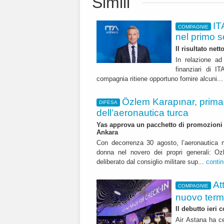
Simili
IT
COMPAGNIE
nel primo 
Il risultato net
In relazione ad 
finanziari di 
compagnia ritiene opportuno fornire alcuni..
Özlem Karapınar, prim
DIFESA
dell’aeronautica turca
Yas approva un pacchetto di promozioni ch
Ankara
Con decorrenza 30 agosto, l’aeronautica m
donna nel novero dei propri generali: Oz
deliberato dal consiglio militare sup...
conti
At
COMPAGNIE
nuovo term
Il debutto ieri
Air Astana ha ce