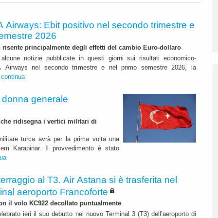
A Airways: Ebit positivo nel secondo trimestre e
semestre 2026
to risente principalmente degli effetti del cambio Euro-dollaro
alcune notizie pubblicate in questi giorni sui risultati economico-
ITA Airways nel secondo trimestre e nel primo semestre 2026, la
.
continua
a donna generale
e ridisegna i vertici militari di
ilitare turca avrà per la prima volta una
lem Karapinar. Il provvedimento è stato
nua
terraggio al T3. Air Astana si è trasferita nel
inal aeroporto Francoforte
 con il volo KC922 decollato puntualmente
lebrato ieri il suo debutto nel nuovo Terminal 3 (T3) dell’aeroporto di