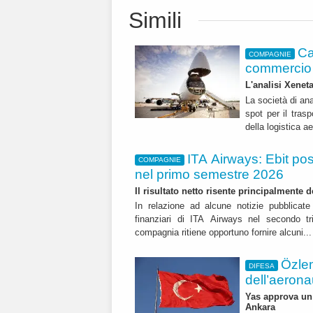
Simili
Ca
COMPAGNIE
commercio 
L'analisi Xeneta
La società di ana
spot per il trasp
della logistica a
ITA Airways: Ebit pos
COMPAGNIE
nel primo semestre 2026
Il risultato netto risente principalmente 
In relazione ad alcune notizie pubblicate 
finanziari di ITA Airways nel secondo t
compagnia ritiene opportuno fornire alcuni..
Özle
DIFESA
dell’aerona
Yas approva un 
Ankara