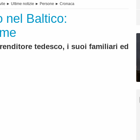
vile
►
Ultime notizie
►
Persone
►
Cronaca
 nel Baltico:
time
renditore tedesco, i suoi familiari ed