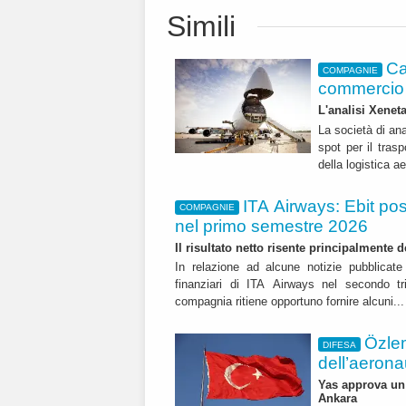
Simili
Ca
COMPAGNIE
commercio 
L'analisi Xeneta
La società di ana
spot per il trasp
della logistica a
ITA Airways: Ebit pos
COMPAGNIE
nel primo semestre 2026
Il risultato netto risente principalmente 
In relazione ad alcune notizie pubblicate 
finanziari di ITA Airways nel secondo t
compagnia ritiene opportuno fornire alcuni..
Özle
DIFESA
dell’aerona
Yas approva un 
Ankara