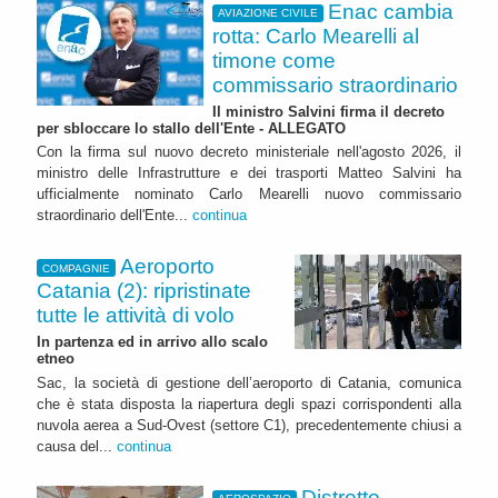
Enac cambia
AVIAZIONE CIVILE
rotta: Carlo Mearelli al
timone come
commissario straordinario
Il ministro Salvini firma il decreto
per sbloccare lo stallo dell'Ente - ALLEGATO
Con la firma sul nuovo decreto ministeriale nell'agosto 2026, il
ministro delle Infrastrutture e dei trasporti Matteo Salvini ha
ufficialmente nominato Carlo Mearelli nuovo commissario
straordinario dell'Ente...
continua
Aeroporto
COMPAGNIE
Catania (2): ripristinate
tutte le attività di volo
In partenza ed in arrivo allo scalo
etneo
Sac, la società di gestione dell’aeroporto di Catania, comunica
che è stata disposta la riapertura degli spazi corrispondenti alla
nuvola aerea a Sud-Ovest (settore C1), precedentemente chiusi a
causa del...
continua
Distretto