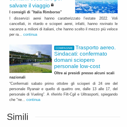
salvare il viaggio
I consigli di "Italia Rimborso"
I disservizi aerei hanno caratterizzato l’estate 2022. Voli
cancellati, in ritardo e scioperi aerei, infatti, hanno rovinato le
vacanze a milioni di italiani, che hanno scelto il mezzo più veloce
per ra...
continua
Trasporto aereo.
COMPAGNIE
Sindacati: confermato
domani sciopero
personale low-cost
Oltre ai presidi presso alcuni scali
nazionali
“Confermati sabato primo ottobre gli scioperi di 24 ore del
personale Ryanair e quello di quattro ore, dalle 13 alle 17, del
personale di Vueling”. A riferirlo Filt-Cgil e Uiltrasporti, spiegando
che "ne...
continua
Simili