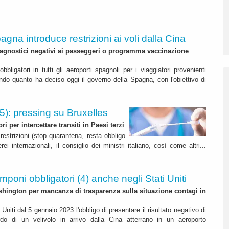
agna introduce restrizioni ai voli dalla Cina
diagnostici negativi ai passeggeri o programma vaccinazione
i obbligatori in tutti gli aeroporti spagnoli per i viaggiatori provenienti
ndo quanto ha deciso oggi il governo della Spagna, con l'obiettivo di
5): pressing su Bruxelles
 per intercettare transiti in Paesi terzi
restrizioni (stop quarantena, resta obbligo
 internazionali, il consiglio dei ministri italiano, così come altri...
mponi obbligatori (4) anche negli Stati Uniti
shington per mancanza di trasparenza sulla situazione contagi in
i Uniti dal 5 gennaio 2023 l'obbligo di presentare il risultato negativo di
 di un velivolo in arrivo dalla Cina atterrano in un aeroporto