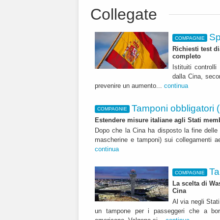
Collegate
Sp
COMPAGNIE
Richiesti test 
completo
Istituiti controll
dalla Cina, seco
prevenire un aumento...
continua
Tamponi obbligatori (
COMPAGNIE
Estendere misure italiane agli Stati membri
Dopo che la Cina ha disposto la fine delle 
mascherine e tamponi) sui collegamenti aerei
continua
Ta
COMPAGNIE
La scelta di Wa
Cina
Al via negli Stat
un tampone per i passeggeri che a bordo