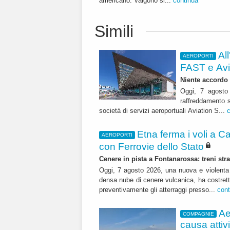
americano. Valgono si...
continua
Simili
Al
AEROPORTI
FAST e Avi
Niente accordo s
Oggi, 7 agosto
raffreddamento s
società di servizi aeroportuali Aviation S...
Etna ferma i voli a Ca
AEROPORTI
con Ferrovie dello Stato
Cenere in pista a Fontanarossa: treni str
Oggi, 7 agosto 2026, una nuova e violenta
densa nube di cenere vulcanica, ha costret
preventivamente gli atterraggi presso...
cont
Ae
COMPAGNIE
causa attiv