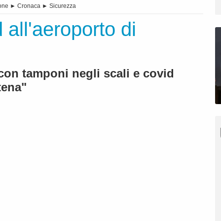
one
►
Cronaca
►
Sicurezza
 all'aeroporto di
con tamponi negli scali e covid
tena"