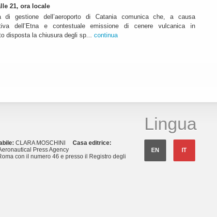
lle 21, ora locale
à di gestione dell’aeroporto di Catania comunica che, a causa
ruttiva dell’Etna e contestuale emissione di cenere vulcanica in
o disposta la chiusura degli sp...
continua
Lingua
abile:
CLARA MOSCHINI
Casa editrice:
eronautical Press Agency
EN
IT
Roma con il numero 46 e presso il Registro degli