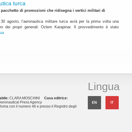
utica turca
pacchetto di promozioni che ridisegna i vertici militari di
30 agosto, l’aeronautica militare turca avrà per la prima volta una
o dei propri generali: Ozlem Karapinar. Il provvedimento è stato
nua
Lingua
abile:
CLARA MOSCHINI
Casa editrice:
eronautical Press Agency
EN
IT
Roma con il numero 46 e presso il Registro degli