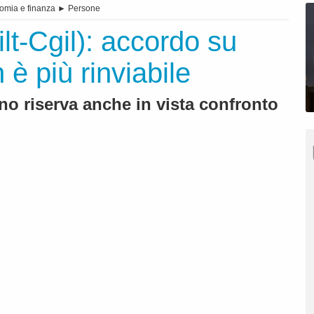
omia e finanza
►
Persone
ilt-Cgil): accordo su
 è più rinviabile
no riserva anche in vista confronto