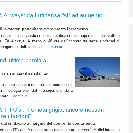
A Airways: da Lufthansa "sì" ad aumento
ali lavoratori potrebbero avere presto incremento
ositiva sulla questione delle retribuzioni dei dipendenti del vettore
a ITA Airways. A meno di 48 ore dall'incontro tra sette sindacati di
management dell'aviolinea,...
continua
ndi ultima parola a
ura su aumenti salariali ed
orto aereo hanno incontrato ieri pomeriggio,
 una delegazione del management della
ntata...
continua
A, Fit-Cisl: "Fumata grigia, ancora nessun
retribuzioni"
 dal sindacato a margine del confronto con azienda
 ieri con ITA non è ancora stato raggiunto un accordo”. A dichiararlo in