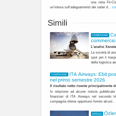
una nota Fit-Ci
un’intesa sull’adeguamento dei salari d...
co
Simili
Ca
COMPAGNIE
commercio 
L'analisi Xeneta
La società di ana
spot per il trasp
della logistica a
ITA Airways: Ebit pos
COMPAGNIE
nel primo semestre 2026
Il risultato netto risente principalmente 
In relazione ad alcune notizie pubblicate 
finanziari di ITA Airways nel secondo t
compagnia ritiene opportuno fornire alcuni..
Özle
DIFESA