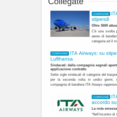
Collegate
IT
COMPAGNIE
stipendi
Oltre 3600 attu
C'è una svolta p
aereo di bandier
categoria ed il 
ITA Airways: su stipe
COMPAGNIE
Lufthansa
Sindacati: dalla compagnia segnali apert
applicazione contratto
Sette sigle sindacali di categoria del trasp
per la seconda volta in undici giorni,
compagnia di bandiera ITA Aiways rapprese
IT
COMPAGNIE
accordo su 
La nota emessa
“Nell’incontro di