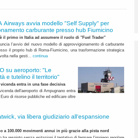
A Airways avvia modello "Self Supply" per
onamento carburante presso hub Fiumicino
 è il primo in Italia ad assumere il ruolo di "Fuel Trader"
uncia l’avvio del nuovo modello di approvvigionamento di carburante
esso il proprio hub di Roma-Fiumicino, una trasformazione strategica
olta nella gesti...
continua
 su aeroporto: "Le
 e tutelino il territorio"
 vicenda entra in una fase decisiva
a vicenda dell'aeroporto di Ampugnano entra
 Euro di risorse pubbliche ed edificare oltre
twick, via libera giudiziario all’espansione
ino a 100.000 movimenti annui in più grazie alla pista nord
o ha respinto senza esitazioni il tentativo di fermare l’impiego regolare