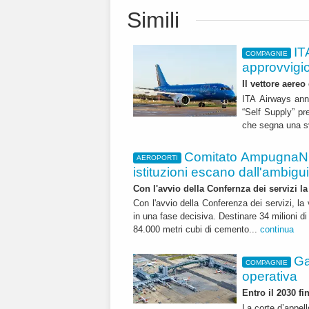
Simili
IT
COMPAGNIE
approvvigi
Il vettore aereo
ITA Airways ann
“Self Supply” pr
che segna una sv
Comitato AmpugnaNO
AEROPORTI
istituzioni escano dall'ambiguità
Con l'avvio della Confernza dei servizi la
Con l'avvio della Conferenza dei servizi, l
in una fase decisiva. Destinare 34 milioni di
84.000 metri cubi di cemento...
continua
Ga
COMPAGNIE
operativa
Entro il 2030 f
La corte d’appell