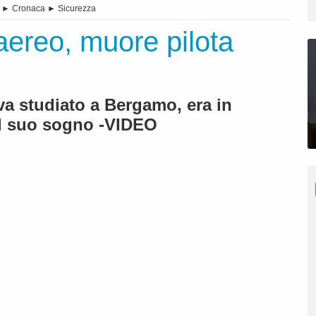
►
Cronaca
►
Sicurezza
aereo, muore pilota
va studiato a Bergamo, era in
il suo sogno -VIDEO