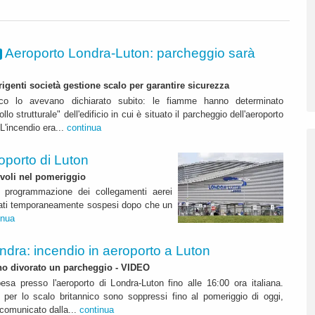
Aeroporto Londra-Luton: parcheggio sarà
genti società gestione scalo per garantire sicurezza
uoco lo avevano dichiarato subito: le fiamme hanno determinato
lo strutturale" dell'edificio in cui è situato il parcheggio dell'aeroporto
L'incendio era...
continua
roporto di Luton
 voli nel pomeriggio
e programmazione dei collegamenti aerei
 stati temporaneamente sospesi dopo che un
inua
ndra: incendio in aeroporto a Luton
o divorato un parcheggio - VIDEO
esa presso l'aeroporto di Londra-Luton fino alle 16:00 ora italiana.
e per lo scalo britannico sono soppressi fino al pomeriggio di oggi,
comunicato dalla...
continua