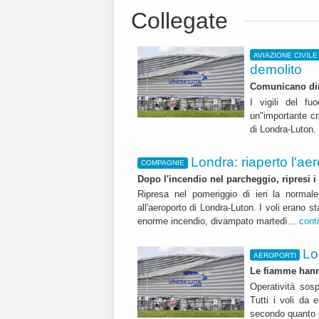
Collegate
AVIAZIONE CIVILE
demolito
Comunicano diri
I vigili del f
un"importante crol
di Londra-Luton. 
Londra: riaperto l'ae
COMPAGNIE
Dopo l'incendio nel parcheggio, ripresi i
Ripresa nel pomeriggio di ieri la normal
all'aeroporto di Londra-Luton. I voli erano
enorme incendio, divampato martedì...
cont
Lo
AEROPORTI
Le fiamme hann
Operatività sosp
Tutti i voli da 
secondo quanto 