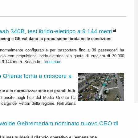
ab 340B, test ibrido-elettrico a 9.144 metri
ing e GE validano la propulsione ibrida nelle condizioni
rmalmente configurabile per trasportare fino a 39 passeggeri ha
lo con propulsione ibrido-elettrica alla quota di crociera di 30.000
ca 9.144 metri. Secondo...
continua
o Oriente torna a crescere a
azie alla normalizzazione dei grandi hub
i transito negli hub del Medio Oriente ha
e cargo dei vettori della regione. Nell’ultima
wolde Gebremariam nominato nuovo CEO di
irlines guiderà il rilancio operativo e l’espansione