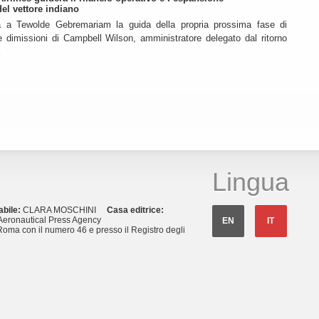
del vettore indiano
a a Tewolde Gebremariam la guida della propria prossima fase di
e dimissioni di Campbell Wilson, amministratore delegato dal ritorno
Lingua
abile:
CLARA MOSCHINI
Casa editrice:
eronautical Press Agency
EN
IT
Roma con il numero 46 e presso il Registro degli