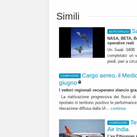
Simili
Sa
AEROSPAZIO
NASA, BETA, Boe
operative reali
Un Saab 340B no
completato un vo
piedi, pari a cir
Cargo aereo, il Medi
COMPAGNIE
giugno
I vettori regionali recuperano slancio gr
La riattivazione progressiva dei flussi d
riportato in territorio positivo le performanc
rilevazione diffusa dalla IA...
continua
Te
COMPAGNIE
Air India
L’ex Ethiopian A