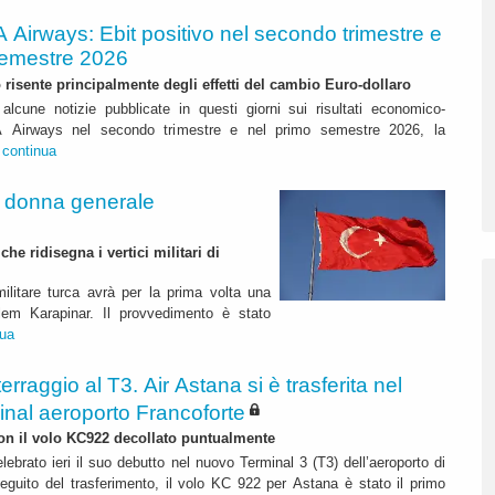
A Airways: Ebit positivo nel secondo trimestre e
semestre 2026
to risente principalmente degli effetti del cambio Euro-dollaro
alcune notizie pubblicate in questi giorni sui risultati economico-
ITA Airways nel secondo trimestre e nel primo semestre 2026, la
.
continua
a donna generale
e ridisegna i vertici militari di
ilitare turca avrà per la prima volta una
lem Karapinar. Il provvedimento è stato
nua
terraggio al T3. Air Astana si è trasferita nel
inal aeroporto Francoforte
 con il volo KC922 decollato puntualmente
lebrato ieri il suo debutto nel nuovo Terminal 3 (T3) dell’aeroporto di
eguito del trasferimento, il volo KC 922 per Astana è stato il primo