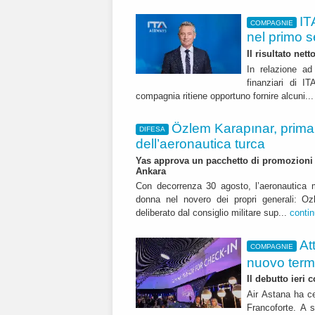
IT
COMPAGNIE
nel primo 
Il risultato net
In relazione ad 
finanziari di 
compagnia ritiene opportuno fornire alcuni..
Özlem Karapınar, prim
DIFESA
dell’aeronautica turca
Yas approva un pacchetto di promozioni ch
Ankara
Con decorrenza 30 agosto, l’aeronautica m
donna nel novero dei propri generali: Oz
deliberato dal consiglio militare sup...
conti
At
COMPAGNIE
nuovo term
Il debutto ieri
Air Astana ha ce
Francoforte. A s