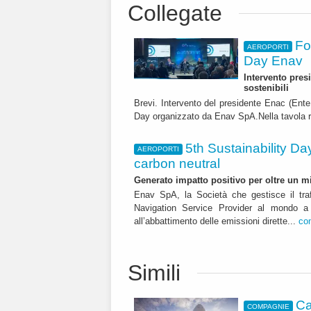
Collegate
Fo
AEROPORTI
Day Enav
Intervento pres
sostenibili
Brevi. Intervento del presidente Enac (Ente 
Day organizzato da Enav SpA.Nella tavola rot
5th Sustainability Da
AEROPORTI
carbon neutral
Generato impatto positivo per oltre un mi
Enav SpA, la Società che gestisce il traff
Navigation Service Provider al mondo a r
all’abbattimento delle emissioni dirette...
co
Simili
Ca
COMPAGNIE