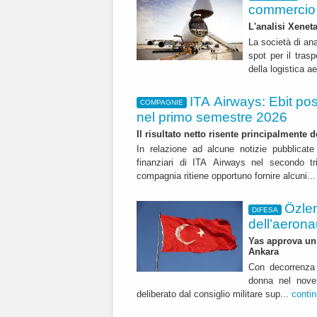
commercio 
L'analisi Xeneta
La società di ana
spot per il trasp
della logistica a
ITA Airways: Ebit pos
COMPAGNIE
nel primo semestre 2026
Il risultato netto risente principalmente 
In relazione ad alcune notizie pubblicate 
finanziari di ITA Airways nel secondo t
compagnia ritiene opportuno fornire alcuni..
Özle
DIFESA
dell’aerona
Yas approva un 
Ankara
Con decorrenza 
donna nel nover
deliberato dal consiglio militare sup...
conti