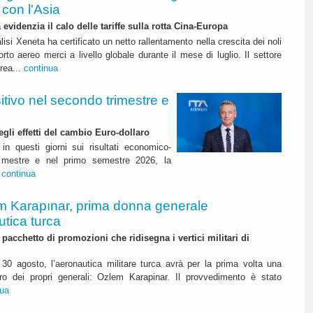
con l'Asia
 evidenzia il calo delle tariffe sulla rotta Cina-Europa
lisi Xeneta ha certificato un netto rallentamento nella crescita dei noli
orto aereo merci a livello globale durante il mese di luglio. Il settore
erea...
continua
itivo nel secondo trimestre e
degli effetti del cambio Euro-dollaro
in questi giorni sui risultati economico-
rimestre e nel primo semestre 2026, la
.
continua
m Karapınar, prima donna generale
utica turca
pacchetto di promozioni che ridisegna i vertici militari di
30 agosto, l’aeronautica militare turca avrà per la prima volta una
o dei propri generali: Ozlem Karapinar. Il provvedimento è stato
nua