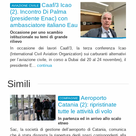
Caaf/3 Icao
AVIAZIONE CIVILE
(2). Incontro Di Palma
(presidente Enac) con
ambasciatore italiano Eau
Occasione per uno scambio
istituzionale su temi di grande
rilievo
In occasione dei lavori Caaf/3, la terza conferenza Icao
(International Civil Aviation Organization) sui carburanti alternativi
per l’aviazione civile, in corso a Dubai dal 20 al 24 novembre), il
presidente E...
continua
Simili
Aeroporto
COMPAGNIE
Catania (2): ripristinate
tutte le attività di volo
In partenza ed in arrivo allo scalo
etneo
Sac, la società di gestione dell’aeroporto di Catania, comunica
che è stata disposta la riapertura degli spazi corrispondenti alla