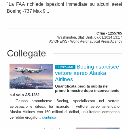
"La FAA richiede ispezioni immediate su alcuni aerei
Boeing -737 Max 9...
CTim - 1255765
Washington, Stati Uniti, 07/01/2024 13:17
AVIONEWS - World Aeronautical Press Agency
Collegate
Boeing risarcisce
COMPAGNIE
vettore aereo Alaska
Airlines
Quantificata perdita subita nel
primo trimestre dopo inconveniente
sul volo AS-1282
Il Gruppo statunitense Boeing, specializzato nel settore
aerospazio e difesa, ha risarcito il vettore aereo americano
Alaska Airlines con 160 milioni di dollari, un ulteriore compenso
verrebbe erogato...
continua