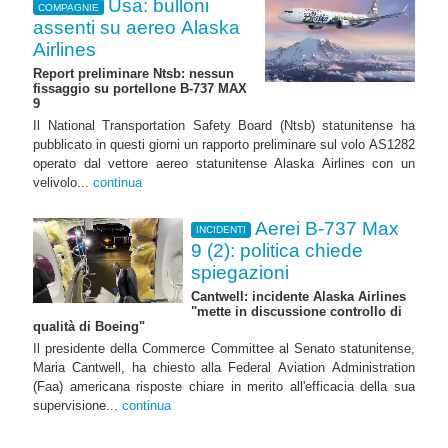
Usa: bulloni
COMPAGNIE
assenti su aereo Alaska
Airlines
Report preliminare Ntsb: nessun
fissaggio su portellone B-737 MAX
9
Il National Transportation Safety Board (Ntsb) statunitense ha
pubblicato in questi giorni un rapporto preliminare sul volo AS1282
operato dal vettore aereo statunitense Alaska Airlines con un
velivolo...
continua
Aerei B-737 Max
INCIDENTI
9 (2): politica chiede
spiegazioni
Cantwell: incidente Alaska Airlines
"mette in discussione controllo di
qualità di Boeing"
Il presidente della Commerce Committee al Senato statunitense,
Maria Cantwell, ha chiesto alla Federal Aviation Administration
(Faa) americana risposte chiare in merito all'efficacia della sua
supervisione...
continua