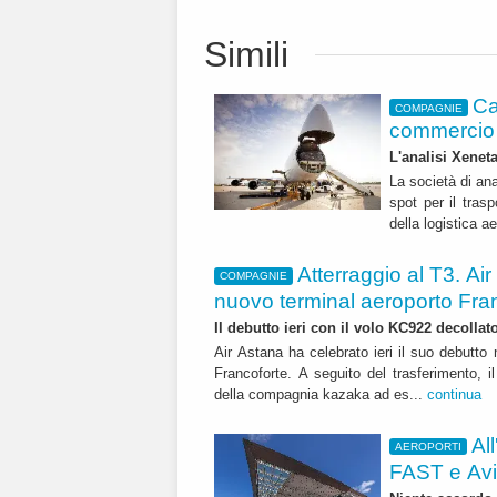
Simili
Ca
COMPAGNIE
commercio 
L'analisi Xeneta
La società di ana
spot per il trasp
della logistica a
Atterraggio al T3. Air
COMPAGNIE
nuovo terminal aeroporto Fra
Il debutto ieri con il volo KC922 decolla
Air Astana ha celebrato ieri il suo debutto 
Francoforte. A seguito del trasferimento, 
della compagnia kazaka ad es...
continua
Al
AEROPORTI
FAST e Avi