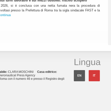
ui turni lavorativi e sui mezzi obsoleti: rischio sciopero
 2026, si è conclusa con una netta fumata nera la procedura di
voltasi presso la Prefettura di Roma tra la sigla sindacale FAST e la
continua
Lingua
abile:
CLARA MOSCHINI
Casa editrice:
eronautical Press Agency
EN
IT
Roma con il numero 46 e presso il Registro degli