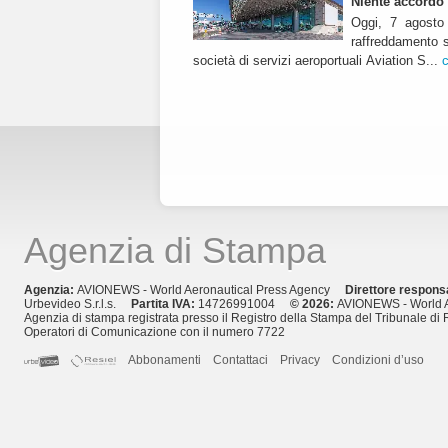
Niente accordo s
Oggi, 7 agosto
raffreddamento s
società di servizi aeroportuali Aviation S...
Agenzia di Stampa
Agenzia:
AVIONEWS - World Aeronautical Press Agency
Direttore respons
Urbevideo S.r.l.s.
Partita IVA:
14726991004
© 2026:
AVIONEWS - World A
Agenzia di stampa registrata presso il Registro della Stampa del Tribunale di 
Operatori di Comunicazione con il numero 7722
Abbonamenti
Contattaci
Privacy
Condizioni d’uso