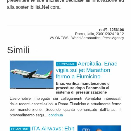
presentare le sue iniziative dedicate all’innovazione ed
alla sostenibilità.Nel cors...
red/f - 1256106
Roma, Italia, 23/01/2024 10:12
AVIONEWS - World Aeronautical Press Agency
Simili
Aeroitalia, Enac
COMPAGNIE
vigila sul jet Marathon
fermo a Fiumicino
Enac verifica manutenzione e
procedure dopo l’anomalia al
sistema di pressurizzazione
L’aeromobile impiegato sui collegamenti Aeroitalia interessati
dalle recenti cancellazioni a Roma Fiumicino è attualmente fermo
per manutenzione. Secondo quanto comunicato dall’Enac, il
provvedimento segu...
continua
ITA Airways: Ebit
COMPAGNIE