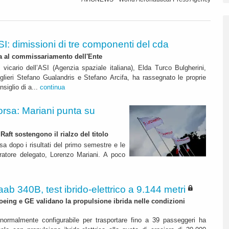
SI: dimissioni di tre componenti del cda
da al commissariamento dell'Ente
e vicario dell’ASI (Agenzia spaziale italiana), Elda Turco Bulgherini,
glieri Stefano Gualandris e Stefano Arcifa, ha rassegnato le proprie
nsiglio di a...
continua
orsa: Mariani punta su
Raft sostengono il rialzo del titolo
sa dopo i risultati del primo semestre e le
tratore delegato, Lorenzo Mariani. A poco
ab 340B, test ibrido-elettrico a 9.144 metri
ing e GE validano la propulsione ibrida nelle condizioni
rmalmente configurabile per trasportare fino a 39 passeggeri ha