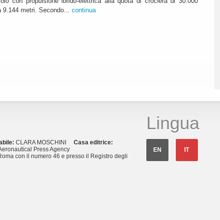
lo con propulsione ibrido-elettrica alla quota di crociera di 30.000
ca 9.144 metri. Secondo...
continua
Lingua
abile:
CLARA MOSCHINI
Casa editrice:
eronautical Press Agency
EN
IT
Roma con il numero 46 e presso il Registro degli