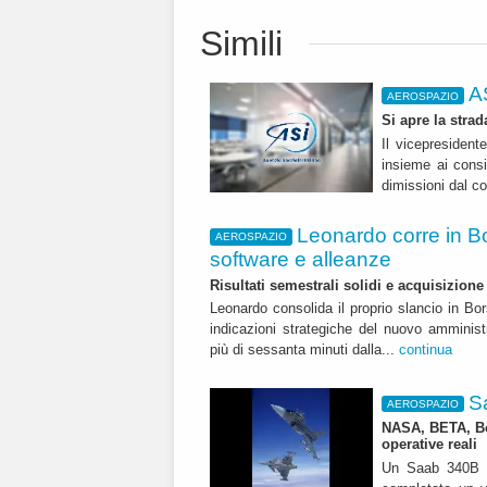
Simili
A
AEROSPAZIO
Si apre la stra
Il vicepresident
insieme ai consi
dimissioni dal co
Leonardo corre in B
AEROSPAZIO
software e alleanze
Risultati semestrali solidi e acquisizione 
Leonardo consolida il proprio slancio in Bor
indicazioni strategiche del nuovo amminis
più di sessanta minuti dalla...
continua
Sa
AEROSPAZIO
NASA, BETA, Boe
operative reali
Un Saab 340B no