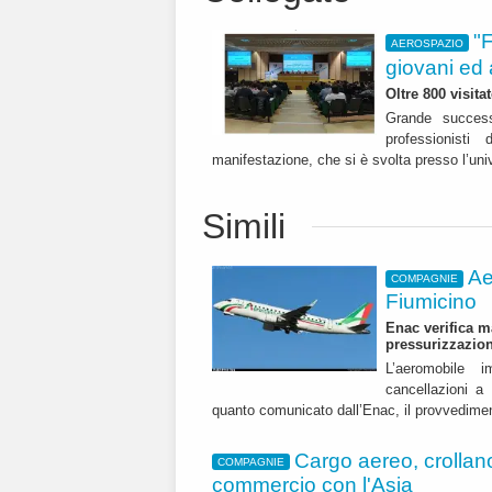
"
AEROSPAZIO
giovani ed
Oltre 800 visita
Grande success
professionisti
manifestazione, che si è svolta presso l’uni
Simili
Ae
COMPAGNIE
Fiumicino
Enac verifica m
pressurizzazio
L’aeromobile i
cancellazioni 
quanto comunicato dall’Enac, il provvedime
Cargo aereo, crollano i
COMPAGNIE
commercio con l'Asia