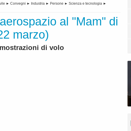
vile
►
Convegni
►
Industria
►
Persone
►
Scienza e tecnologia
►
 aerospazio al "Mam" di
-22 marzo)
imostrazioni di volo