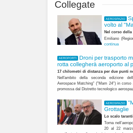
Collegate
S
AEROSPAZIO
volto al "
Nel corso della
Emiliano (Regio
continua
Droni per trasporto m
AEROPORTI
rotta collegherà aeroporto al 
17 chilometri di distanza per due punti no
Nell'ambito della seconda edizione del
Aerospace Matching" ("Mam 24") in corso a
promossa dal Distretto tecnologico aerospaz
"
AEROSPAZIO
Grottaglie
Lo scalo tarant
Torna nell’aerop
20 al 22 marzo 