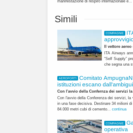
manifestazione di respiro internazionale e..
Simili
IT
COMPAGNIE
approvvigi
Il vettore aereo
ITA Airways ann
“Self Supply” pr
che segna una sv
Comitato AmpugnaNO
AEROPORTI
istituzioni escano dall'ambiguità
Con l'avvio della Confernza dei servizi la
Con l'avvio della Conferenza dei servizi, l
in una fase decisiva. Destinare 34 milioni di
84.000 metri cubi di cemento...
continua
Ga
COMPAGNIE
operativa