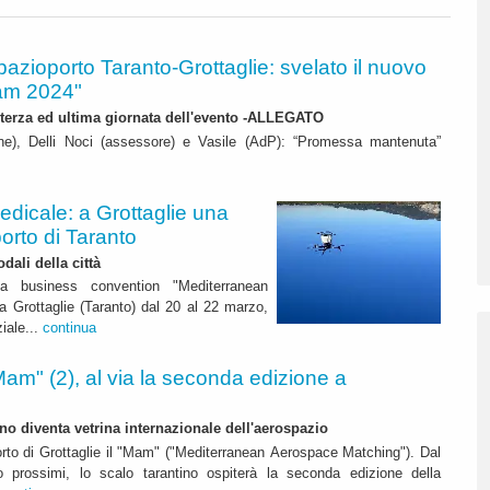
pazioporto Taranto-Grottaglie: svelato il nuovo
Mam 2024"
 terza ed ultima giornata dell'evento -ALLEGATO
ne), Delli Noci (assessore) e Vasile (AdP): “Promessa mantenuta”
edicale: a Grottaglie una
porto di Taranto
dali della città
la business convention "Mediterranean
 Grottaglie (Taranto) dal 20 al 22 marzo,
iale...
continua
Mam" (2), al via la seconda edizione a
ino diventa vetrina internazionale dell'aerospazio
orto di Grottaglie il "Mam" ("Mediterranean Aerospace Matching"). Dal
prossimi, lo scalo tarantino ospiterà la seconda edizione della