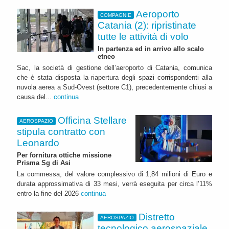
Aeroporto
COMPAGNIE
Catania (2): ripristinate
tutte le attività di volo
In partenza ed in arrivo allo scalo
etneo
Sac, la società di gestione dell’aeroporto di Catania, comunica
che è stata disposta la riapertura degli spazi corrispondenti alla
nuvola aerea a Sud-Ovest (settore C1), precedentemente chiusi a
causa del...
continua
Officina Stellare
AEROSPAZIO
stipula contratto con
Leonardo
Per fornitura ottiche missione
Prisma Sg di Asi
La commessa, del valore complessivo di 1,84 milioni di Euro e
durata approssimativa di 33 mesi, verrà eseguita per circa l’11%
entro la fine del 2026
continua
Distretto
AEROSPAZIO
tecnologico aerospaziale