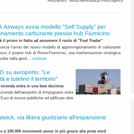
AVIONEWS - World Aeronautical Press Agency
A Airways avvia modello "Self Supply" per
onamento carburante presso hub Fiumicino
 è il primo in Italia ad assumere il ruolo di "Fuel Trader"
uncia l’avvio del nuovo modello di approvvigionamento di carburante
esso il proprio hub di Roma-Fiumicino, una trasformazione strategica
olta nella gesti...
continua
 su aeroporto: "Le
 e tutelino il territorio"
 vicenda entra in una fase decisiva
a vicenda dell'aeroporto di Ampugnano entra
 Euro di risorse pubbliche ed edificare oltre
twick, via libera giudiziario all’espansione
ino a 100.000 movimenti annui in più grazie alla pista nord