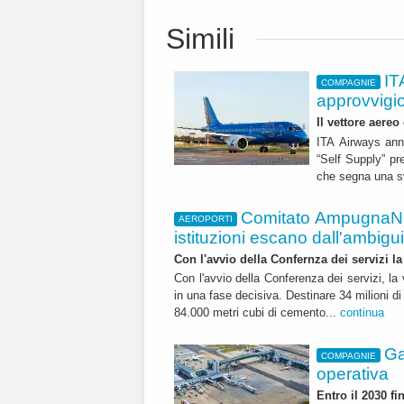
Simili
IT
COMPAGNIE
approvvigi
Il vettore aereo
ITA Airways ann
“Self Supply” pr
che segna una sv
Comitato AmpugnaNO
AEROPORTI
istituzioni escano dall'ambiguità
Con l'avvio della Confernza dei servizi la
Con l'avvio della Conferenza dei servizi, l
in una fase decisiva. Destinare 34 milioni di
84.000 metri cubi di cemento...
continua
Ga
COMPAGNIE
operativa
Entro il 2030 f