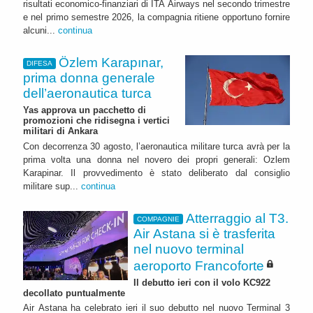
risultati economico-finanziari di ITA Airways nel secondo trimestre
e nel primo semestre 2026, la compagnia ritiene opportuno fornire
alcuni...
continua
Özlem Karapınar,
DIFESA
prima donna generale
dell’aeronautica turca
Yas approva un pacchetto di
promozioni che ridisegna i vertici
militari di Ankara
Con decorrenza 30 agosto, l’aeronautica militare turca avrà per la
prima volta una donna nel novero dei propri generali: Ozlem
Karapinar. Il provvedimento è stato deliberato dal consiglio
militare sup...
continua
Atterraggio al T3.
COMPAGNIE
Air Astana si è trasferita
nel nuovo terminal
aeroporto Francoforte
Il debutto ieri con il volo KC922
decollato puntualmente
Air Astana ha celebrato ieri il suo debutto nel nuovo Terminal 3